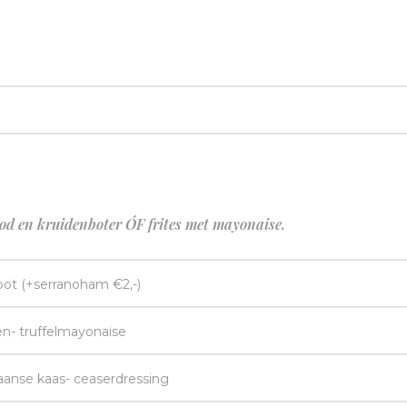
od en kruidenboter ÓF frites met mayonaise.
ot (+serranoham €2,-)
n- truffelmayonaise
anse kaas- ceaserdressing