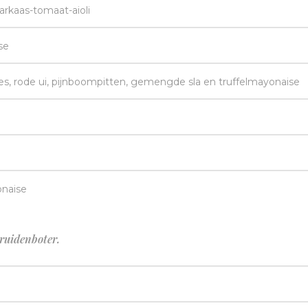
rkaas-tomaat-aioli
se
, rode ui, pijnboompitten, gemengde sla en truffelmayonaise
onaise
ruidenboter.