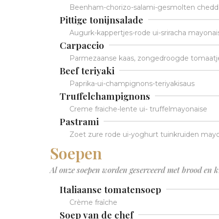
Beenham-chorizo-salami-gesmolten chedda
Pittige tonijnsalade
Augurk-kappertjes-rode ui-sriracha mayonai
Carpaccio
Parmezaanse kaas, zongedroogde tomaatjes
Beef teriyaki
Paprika-ui-champignons-teriyakisaus
Truffelchampignons
Creme fraiche-lente ui- truffelmayonaise
Pastrami
Zoet zure rode ui-yoghurt tuinkruiden may
Soepen
Al onze soepen worden geserveerd met brood en k
Italiaanse tomatensoep
Crème fraîche
Soep van de chef