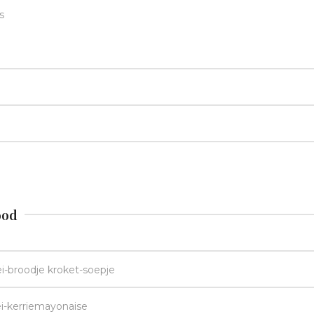
s
ood
-broodje kroket-soepje
i-kerriemayonaise