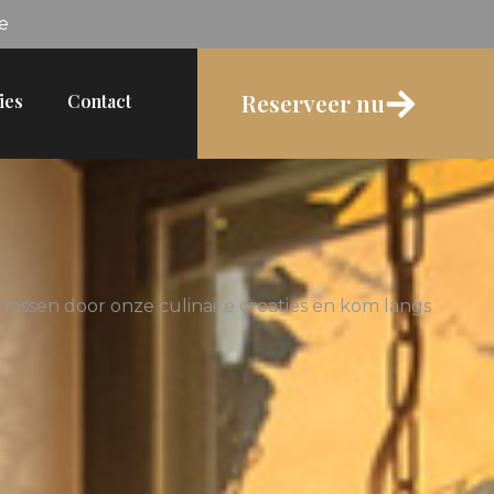
e
Reserveer nu
ies
Contact
rassen door onze culinaire creaties en kom langs