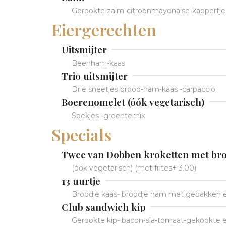
Gerookte zalm-citroenmayonaise-kappertje
Eiergerechten
Uitsmijter
Beenham-kaas
Trio uitsmijter
Drie sneetjes brood-ham-kaas -carpaccio
Boerenomelet (óók vegetarisch)
Spekjes -groentemix
Specials
Twee van Dobben kroketten met br
(óók vegetarisch) (met frites+ 3.00)
13 uurtje
Broodje kaas- broodje ham met gebakken ei
Club sandwich kip
Gerookte kip- bacon-sla-tomaat-gekookte e