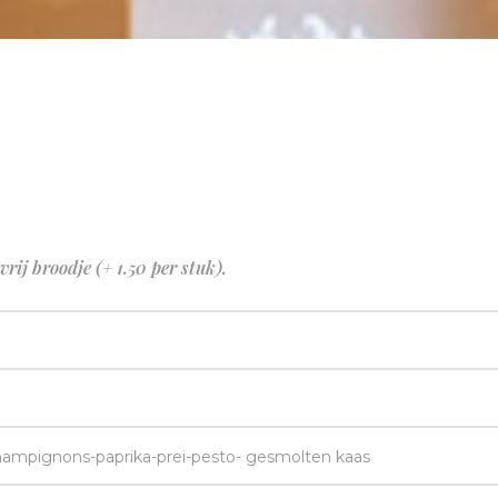
vrij broodje (+ 1.50 per stuk).
champignons-paprika-prei-pesto- gesmolten kaas