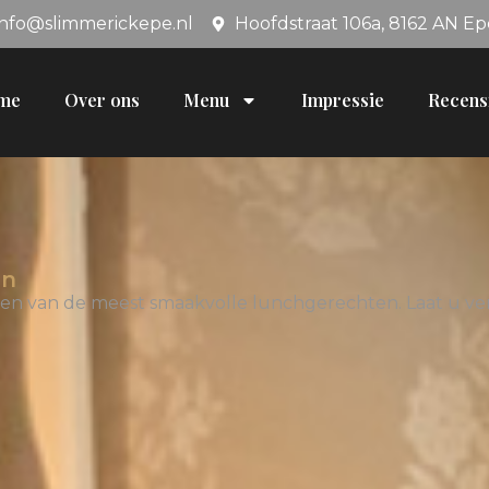
info@slimmerickepe.nl
Hoofdstraat 106a, 8162 AN Ep
me
Over ons
Menu
Impressie
Recens
en
ten van de meest smaakvolle lunchgerechten. Laat u ver