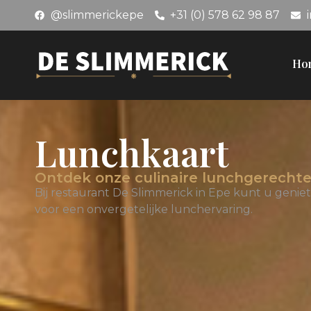
@slimmerickepe
+31 (0) 578 62 98 87
Ho
Lunchkaart
Ontdek onze culinaire lunchgerecht
Bij restaurant De Slimmerick in Epe kunt u genie
voor een onvergetelijke lunchervaring.