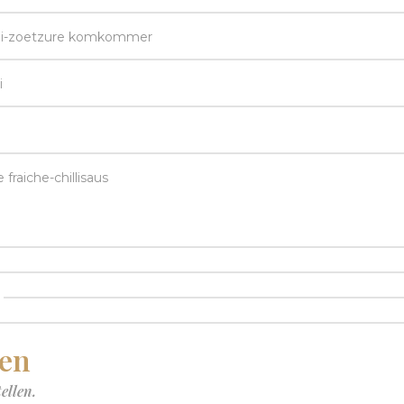
 ui-zoetzure komkommer
i
raiche-chillisaus
ten
ellen.