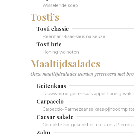
Wisselende soep
Tosti’s
Tosti classic
Beenham-kaas-saus na keuze
Tosti brie
Honing-walnoten
Maaltijdsalades
Onze maaltijdsalades worden geserveerd met bro
Geitenkaas
Lauwwarme geitenkaas appel-honing-walno
Carpaccio
Carpaccio-Parmezaanse kaas-pijnboompitte
Caesar salade
Gerookte kip-gekookt ei- croutons-Parmeza
Zalm