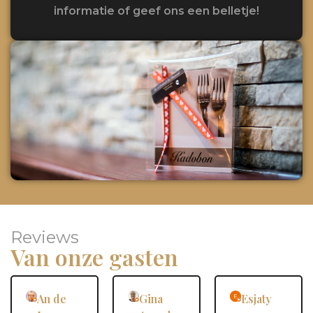
informatie of geef ons een belletje!
Reviews
Van onze gasten
An de
Gina
Esjaty