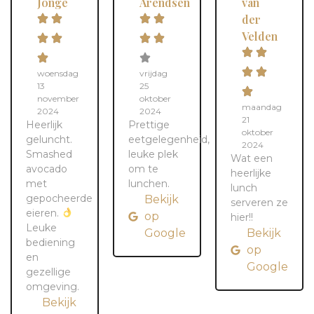
Jonge
Arendsen
van
der
Velden
woensdag
vrijdag
13
25
november
oktober
maandag
2024
2024
21
Heerlijk
Prettige
oktober
geluncht.
eetgelegenheid,
2024
Smashed
leuke plek
Wat een
avocado
om te
heerlijke
met
lunchen.
lunch
gepocheerde
Bekijk
serveren ze
eieren.
op
hier!!
Leuke
Google
Bekijk
bediening
op
en
Google
gezellige
omgeving.
Bekijk