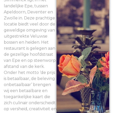
landelijke Epe, tussen
Apeldoorn, Deventer en
Zwolle in. Deze prachtige
locatie biedt veel door de
geweldige omgeving van
uitgestrekte Veluwse
bossen en heiden. Het
restaurant is gelegen aan
de gezellige hoofdstraat
van Epe en op steenworp
afstand van de kerk.
Onder het motto ‘de prijs
is betaalbaar, de beleving
onbetaalbaar’ brengen
wij een betaalbare en
toegankelijke kaart die
zich culinair onderscheidt
op versheid, creativiteit en