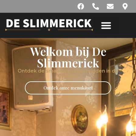
Welkom bij De
Slimmerick
Ontdek de smaak van Epe, midden in de
Veluwe.
Ontdek onze menukaart