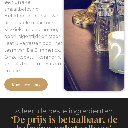
een unieke
smaakbeleving.
Het kloppende hart van
dit stijlvolle maar toch
klassieke restaurant oogt
open, eigentijds en stoer.
Laat u verrassen door het
team van De Slimmerick.
Onze kookstijl kenmerkt
zich als fris, puur, vers en
creatief.
Meer over ons
Alleen de beste ingrediënten
‘De prijs is betaalbaar, de